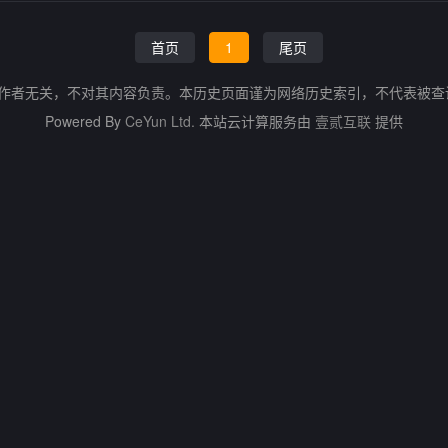
首页
1
尾页
的作者无关，不对其内容负责。本历史页面谨为网络历史索引，不代表被
Powered By
CeYun Ltd.
本站云计算服务由
壹贰互联
提供