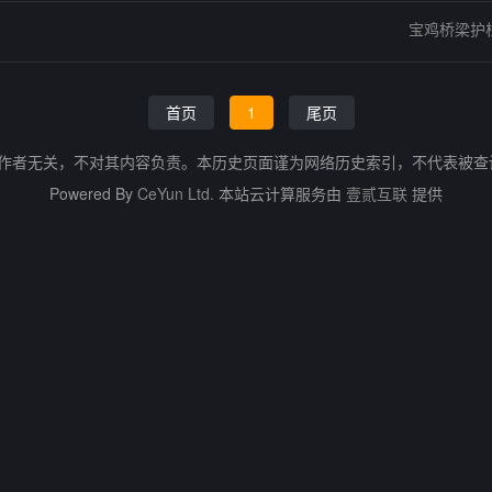
宝鸡桥梁护
首页
1
尾页
的作者无关，不对其内容负责。本历史页面谨为网络历史索引，不代表被
Powered By
CeYun Ltd.
本站云计算服务由
壹贰互联
提供