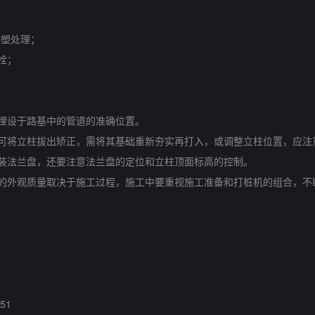
；
浸塑处理；
栓；
埋设于路基中的管道的准确位置。
将立柱拔出矫正，需将其基础重新夯实再打入，或调整立柱位置，应注
法兰盘，还要注意法兰盘的定位和立柱顶面标高的控制。
外观质量取决于施工过程，施工中要重视施工准备和打桩机的组合，不
51