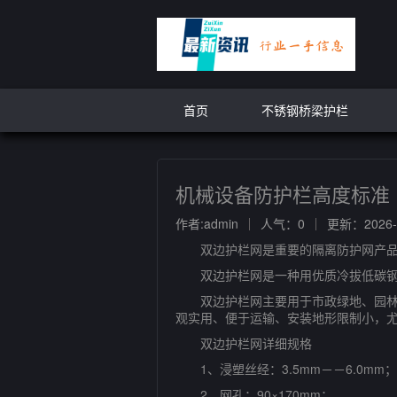
首页
不锈钢桥梁护栏
机械设备防护栏高度标准
作者:admin
人气：0
更新：2026-0
双边护栏网是重要的隔离防护网产品,
双边护栏网是一种用优质冷拔低碳钢丝
双边护栏网主要用于市政绿地、园林花
观实用、便于运输、安装地形限制小，
双边护栏网详细规格
1、浸塑丝经：3.5mm－－6.0mm；
2、网孔：90×170mm；