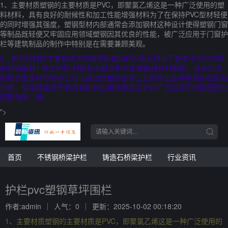
1、主要材质塑钢的主要材质是PVC，即聚氯乙烯这是一种广泛使用的塑
料材料，具有良好的耐候性和加工性能增强材料为了在保持PVC型材轻便
的同时增强其强度，塑钢型材内部通常会添加钢材这种设计使得塑钢门窗
等制品既轻便又牢固应用领域塑钢因其优良的性能，被广泛应用于门窗护
栏等建筑制品的制作中特别是在需要兼顾美观。
2、护栏的材质主要有铁艺热镀锌板塑钢PVC等几种以下是关于这些材质
的详细解释1 铁艺护栏 材质特点铁艺护栏主要由铁材料制成，具有坚固
耐用造型多样的特点它可以通过焊接锻造等工艺制作出各种美观的图案和
形状，非常适合用于装饰和防护应用场景铁艺护栏广泛应用于别墅庭院公
园等场所，既。
">
首页
不锈钢桥梁护栏
铸造石桥梁护栏
行业资讯
护栏pvc塑钢草坪围栏
作者:admin
人气：0
更新：2025-10-02 00:18:20
1、主要材质塑钢的主要材质是PVC，即聚氯乙烯这是一种广泛使用的