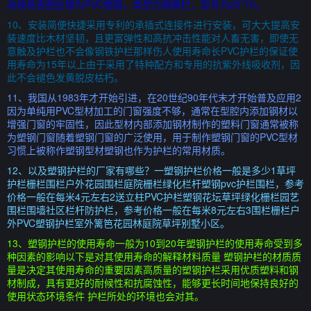
动规格表面处理为PVC塑钢，类型为隔离栏，型号为25*70。
10、安装简便快捷采用专利的承插式连接件进行安装，可大大提高安
装速度比木材坚韧，且更富弹性和高抗冲击性能对人畜无害，即使无
意触及护栏也不会像钢铁护栏那样伤人使用寿命长PVC护栏的保证使
用寿命为15年以上由于采用了特种配方和专用的抗紫外线吸收剂，因
此不会褪色发黄脱皮枯朽。
11、我国从1983年才开始引进，在20世纪90年代末才开始普及应用2
因为单纯用PVC型材加工的门窗强度不够，通常在型腔内添加钢材以
增强门窗的牢固性，因此型材内部添加钢材制作的塑料门窗通常被称
为塑钢门窗随着塑钢门窗的广泛使用，用于制作塑钢门窗的PVC型材
习惯上被称作塑钢型材塑钢也作为护栏的常用材质。
12、以及塑钢护栏的厂家有哪些？一塑钢护栏价格一般是多少1草坪
护栏栅栏围栏户外花园围栏庭院栅栏绿化栏杆塑钢pvc护栏围栏，参考
价格一般在每米4元左右2送立柱PVC护栏塑钢花坛草坪绿化栅栏园艺
围栏围墙社区栏杆防护栏，参考价格一般在每米8元左右3围栏栅栏户
外PVC塑钢护栏室外篱笆花园林庭院草坪别墅小区。
13、塑钢护栏的使用寿命一般为10到20年塑钢护栏的使用寿命受到多
种因素的影响以下是对其使用寿命的解释材料质量 塑钢护栏的材质质
量是决定其使用寿命的重要因素高质量的塑钢护栏采用优质塑料和钢
材制成，具有更好的耐候性和抗腐蚀性，能够更长时间地保持良好的
使用状态环境条件 护栏所处的环境也会对其。