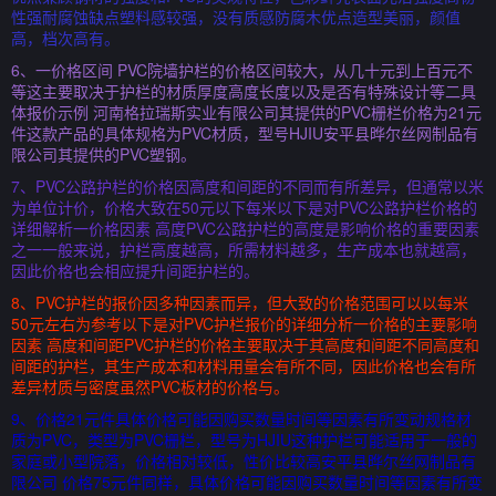
性强耐腐蚀缺点塑料感较强，没有质感防腐木优点造型美丽，颜值
高，档次高有。
6、一价格区间 PVC院墙护栏的价格区间较大，从几十元到上百元不
等这主要取决于护栏的材质厚度高度长度以及是否有特殊设计等二具
体报价示例 河南格拉瑞斯实业有限公司其提供的PVC栅栏价格为21元
件这款产品的具体规格为PVC材质，型号HJIU安平县晔尔丝网制品有
限公司其提供的PVC塑钢。
7、PVC公路护栏的价格因高度和间距的不同而有所差异，但通常以米
为单位计价，价格大致在50元以下每米以下是对PVC公路护栏价格的
详细解析一价格因素 高度PVC公路护栏的高度是影响价格的重要因素
之一一般来说，护栏高度越高，所需材料越多，生产成本也就越高，
因此价格也会相应提升间距护栏的。
8、PVC护栏的报价因多种因素而异，但大致的价格范围可以以每米
50元左右为参考以下是对PVC护栏报价的详细分析一价格的主要影响
因素 高度和间距PVC护栏的价格主要取决于其高度和间距不同高度和
间距的护栏，其生产成本和材料用量会有所不同，因此价格也会有所
差异材质与密度虽然PVC板材的价格与。
9、价格21元件具体价格可能因购买数量时间等因素有所变动规格材
质为PVC，类型为PVC栅栏，型号为HJIU这种护栏可能适用于一般的
家庭或小型院落，价格相对较低，性价比较高安平县晔尔丝网制品有
限公司 价格75元件同样，具体价格可能因购买数量时间等因素有所变