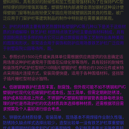
塑料材料，具有良好的耐候性和加工性能增强材料为了在保持PVC型
材轻便的同时增强其强度，塑钢型材内部通常会添加钢材这种设计使
得塑钢门窗等制品既轻便又牢固应用领域塑钢因其优良的性能，被广
泛应用于门窗护栏等建筑制品的制作中特别是在需要兼顾美观。
2、护栏的材质主要有铁艺热镀锌板塑钢PVC等几种以下是关于这些材
质的详细解释1 铁艺护栏 材质特点铁艺护栏主要由铁材料制成，具有
坚固耐用造型多样的特点它可以通过焊接锻造等工艺制作出各种美观
的图案和形状，非常适合用于装饰和防护应用场景铁艺护栏广泛应用
于别墅庭院公园等场所，既。
3、参照价约1500元件或米具体单位需根据供应商提供的信息确定适
用场景这种护栏通常用于围墙花坛绿化带等场所，具有较好的耐候性
和装饰性PVC护栏型材C10B插片塑钢护栏 参照价约1200元件或米特
点采用插片连接方式，安装简便快捷，适用于各种围墙材料，竖挡管
子插片栅栏型材设计独特。
4、低碳钢铸铁护栏造型丰富，耐腐蚀，但外观可能不如不锈钢和PVC
塑钢护栏现代化低碳钢护栏成本低，加工简单，但需定期刷防锈漆，
维护成本较高综上所述，不锈钢PVC塑钢和镀锌钢管表面静电喷涂处
理的护栏是市政护栏的优选材质具体选择哪种材质，还需根据项目需
求预算及个人喜好进行综合考虑。
5、锌钢优点材质轻便，安装简单，现场基本不用焊接作业耐久性强，
防锈持久缺点样式选择比较少，造型比较单一没有铁艺护栏厚重塑钢
优点兼顾钢材的强度和PVC的美观特性，色彩鲜亮表面光洁强度高韧