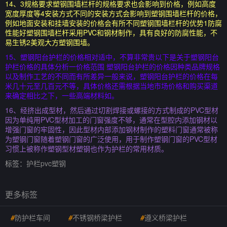
14、3规格要求塑钢围墙栏杆的规格要求也会影响到价格，例如高度
宽度厚度等4安装方式不同的安装方式会影响到塑钢围墙栏杆的价格，
例如地面安装和挂墙安装的价格会有所不同塑钢围墙栏杆的优势1防腐
性能好塑钢围墙栏杆采用PVC和钢材制作，具有良好的防腐性能，不
易生锈2美观大方塑钢围墙。
15、塑钢阳台护栏的价格相对适中，不算非常贵以下是关于塑钢阳台
护栏价格的具体分析一价格范围 塑钢阳台护栏的价格因种类品牌规格
以及制作工艺的不同而有所差异一般来说，塑钢阳台护栏的价格在每
米几十元至几百元不等，具体价格还需根据当地市场价格和购买渠道
来确定相比之下，一些高端材料如。
16、经挤出成型材，然后通过切割焊接或螺接的方式制成的PVC型材
因为单纯用PVC型材加工的门窗强度不够，通常在型腔内添加钢材以
增强门窗的牢固性，因此型材内部添加钢材制作的塑料门窗通常被称
为塑钢门窗随着塑钢门窗的广泛使用，用于制作塑钢门窗的PVC型材
习惯上被称作塑钢型材塑钢也作为护栏的常用材质。
标签：
护栏pvc塑钢
更多标签
#
防护栏车间
#
不锈钢桥梁护栏
#
遵义桥梁护栏